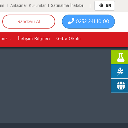
tim
Anlaşmalı Kurumlar
Satınalma İhaleleri
EN
|
0232 241 10 00
Randevu Al
anlı
imiz
İletişim Bilgileri
Gebe Okulu