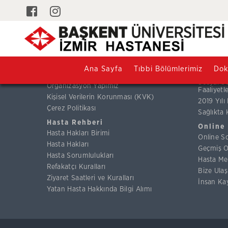
Kurumsal
Kalite 
Hakkımızda
Hastane 
Misyon & Vizyon
SHKS Ka
ve Komit
Kalite Politikası
Ana Sayfa
Tıbbi Bölümlerimiz
Dok
Bölüm Ka
Kurumsal Amacımız ve Değerlerimiz
Sosyal S
Organizasyon Yapımız
Faaliyetl
Kişisel Verilerin Korunması (KVK)
2019 Yılı
Çerez Politikası
Sağlıkta 
Hasta Rehberi
Online
Hasta Hakları Birimi
Online S
Hasta Hakları
Geçmiş O
Hasta Sorumlulukları
Hasta Me
Refakatçı Kuralları
Bize Ulaş
Ziyaret Saatleri ve Kuralları
İnsan Ka
Yatan Hasta Hakkında Bilgi Alımı