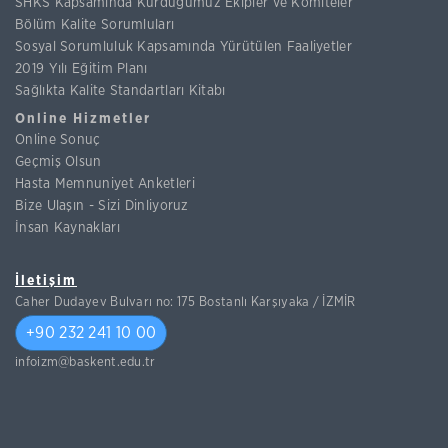
SHKS Kapsamında Kurduğumuz Ekipler ve Komiteler
Bölüm Kalite Sorumluları
Sosyal Sorumluluk Kapsamında Yürütülen Faaliyetler
2019 Yılı Eğitim Planı
Sağlıkta Kalite Standartları Kitabı
Online Hizmetler
Online Sonuç
Geçmiş Olsun
Hasta Memnuniyet Anketleri
Bize Ulaşın - Sizi Dinliyoruz
İnsan Kaynakları
İletişim
Caher Dudayev Bulvarı no: 175 Bostanlı Karşıyaka / İZMİR
+90 232 241 10 00
infoizm@baskent.edu.tr