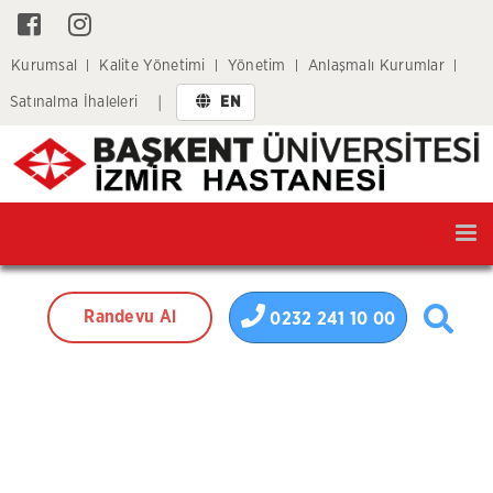
Kurumsal
Kalite Yönetimi
Yönetim
Anlaşmalı Kurumlar
Satınalma İhaleleri
EN
|
Tog
nav
Randevu Al
0232 241 10 00