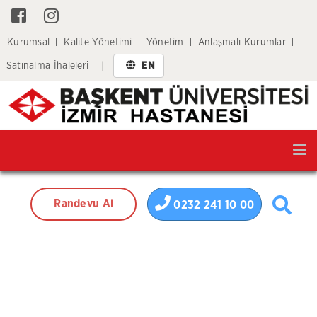
Kurumsal
Kalite Yönetimi
Yönetim
Anlaşmalı Kurumlar
Satınalma İhaleleri
EN
|
Tog
nav
Randevu Al
0232 241 10 00